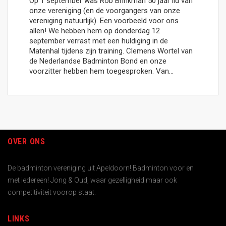
Op 1 september was Rob Brinkman 50 jaar lid van
onze vereniging (en de voorgangers van onze
vereniging natuurlijk). Een voorbeeld voor ons
allen! We hebben hem op donderdag 12
september verrast met een huldiging in de
Matenhal tijdens zijn training. Clemens Wortel van
de Nederlandse Badminton Bond en onze
voorzitter hebben hem toegesproken. Van…
OVER ONS
De badminton vereniging uit Apeldoorn! Badminton voor en
met iedereen! Jong & Oud, waar gezelligheid maar ook
competitiviteit voorop staat.
LINKS