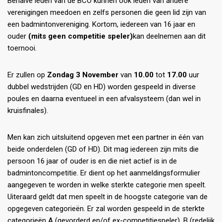
Behalve leden van de BCO kunnen ook leden van andere
verenigingen meedoen en zelfs personen die geen lid zijn van
een badmintonvereniging. Kortom, iedereen van 16 jaar en
ouder
(mits geen competitie speler)
kan deelnemen aan dit
toernooi.
Er zullen op
Zondag 3 November
van
10.00
tot
17.00
uur
dubbel wedstrijden (GD en HD) worden gespeeld in diverse
poules en daarna eventueel in een afvalsysteem (dan wel in
kruisfinales).
Men kan zich uitsluitend opgeven met een partner in één van
beide onderdelen (GD of HD). Dit mag iedereen zijn mits die
persoon 16 jaar of ouder is en die niet actief is in de
badmintoncompetitie. Er dient op het aanmeldingsformulier
aangegeven te worden in welke sterkte categorie men speelt.
Uiteraard geldt dat men speelt in de hoogste categorie van de
opgegeven categorieën. Er zal worden gespeeld in de sterkte
categorieën A (gevorderd en/of ex-competitiespeler), B (redelijk