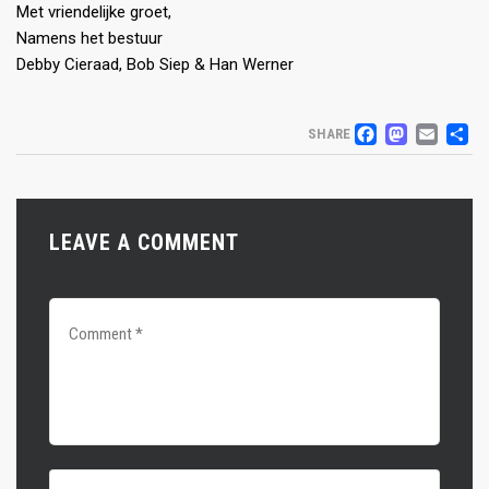
Met vriendelijke groet,
Namens het bestuur
Debby Cieraad, Bob Siep & Han Werner
FACEB
MAS
EM
D
SHARE
LEAVE A COMMENT