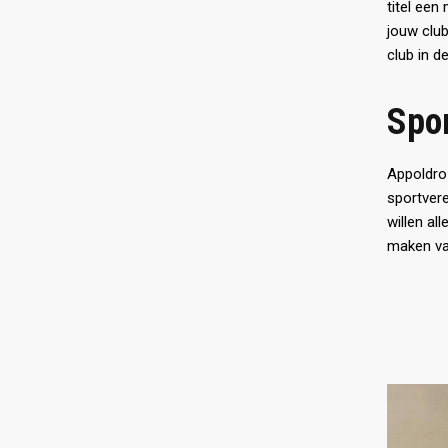
titel een
jouw club
club in d
Spor
Appoldro
sportvere
willen al
maken van