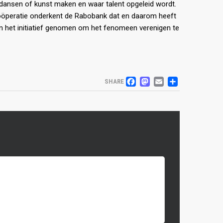
ansen of kunst maken en waar talent opgeleid wordt.
 coöperatie onderkent de Rabobank dat en daarom heeft
 het initiatief genomen om het fenomeen verenigen te
FACEBOOK
MASTODO
EMAIL
DELEN
SHARE