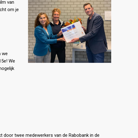
ilm van
acht om je
n we
 15e! We
ogelijk
eikt door twee medewerkers van de Rabobank in de