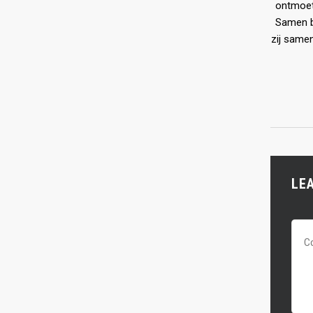
ontmoet
Samen b
zij same
LE