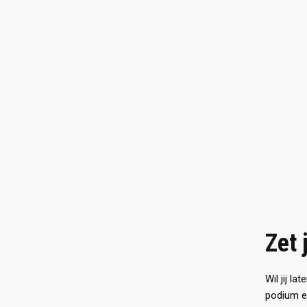
Zet 
Wil jij l
podium e