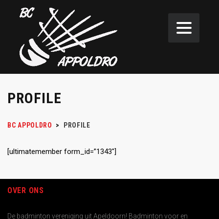
PROFILE
BC APPOLDRO
>
PROFILE
[ultimatemember form_id=”1343″]
OVER ONS
De badminton vereniging uit Apeldoorn! Badminton voor en