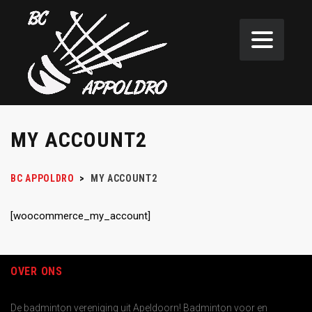
MY ACCOUNT2
BC APPOLDRO
>
MY ACCOUNT2
[woocommerce_my_account]
OVER ONS
De badminton vereniging uit Apeldoorn! Badminton voor en