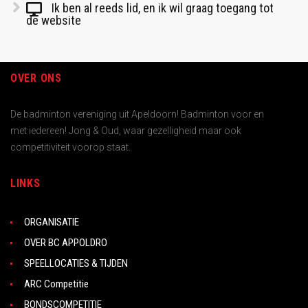
Ik ben al reeds lid, en ik wil graag toegang tot
de website
OVER ONS
De badminton vereniging uit Apeldoorn! Badminton voor en
met iedereen! Jong & Oud, waar gezelligheid maar ook
competitiviteit voorop staat.
LINKS
ORGANISATIE
OVER BC APPOLDRO
SPEELLOCATIES & TIJDEN
ARC Competitie
BONDSCOMPETITIE