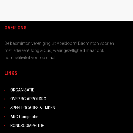
OVER ONS
De badminton vereniging uit Apeldoorn! Badminton voor en
met iedereen! Jong & Oud, waar gezelligheid maar ook
competitiviteit voorop staat.
LINKS
ORGANISATIE
OVER BC APPOLDRO
SPEELLOCATIES & TIJDEN
ARC Competitie
BONDSCOMPETITIE