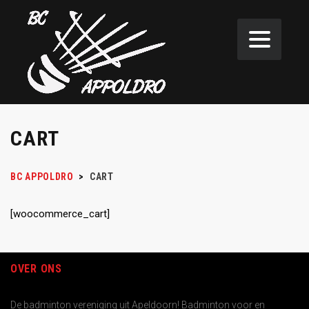
CART
BC APPOLDRO
>
CART
[woocommerce_cart]
OVER ONS
De badminton vereniging uit Apeldoorn! Badminton voor en