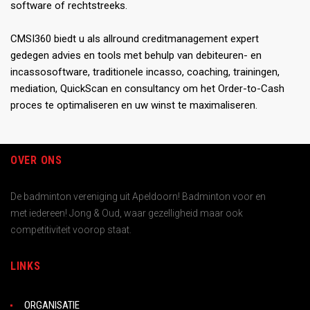
software of rechtstreeks.
CMSI360 biedt u als allround creditmanagement expert
gedegen advies en tools met behulp van debiteuren- en
incassosoftware, traditionele incasso, coaching, trainingen,
mediation, QuickScan en consultancy om het Order-to-Cash
proces te optimaliseren en uw winst te maximaliseren.
OVER ONS
De badminton vereniging uit Apeldoorn! Badminton voor en
met iedereen! Jong & Oud, waar gezelligheid maar ook
competitiviteit voorop staat.
LINKS
ORGANISATIE